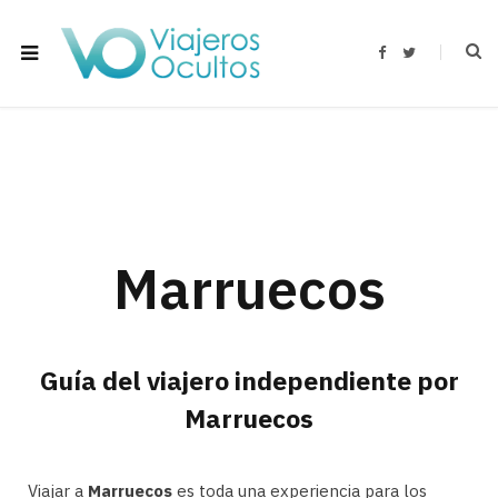
F
T
a
w
c
i
e
t
b
t
o
e
o
r
k
Marruecos
Guía del viajero independiente por
Marruecos
Viajar a
Marruecos
es toda una experiencia para los