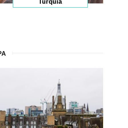
Turquía
PA