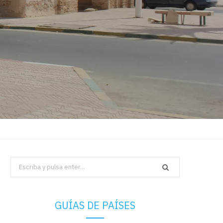
Search
for:
GUÍAS DE PAÍSES