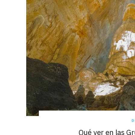
D
Qué ver en las G