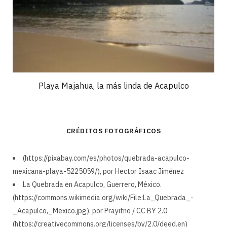
Playa Majahua, la más linda de Acapulco
CRÉDITOS FOTOGRÁFICOS
(https://pixabay.com/es/photos/quebrada-acapulco-
mexicana-playa-5225059/), por Hector Isaac Jiménez
La Quebrada en Acapulco, Guerrero, México.
(https://commons.wikimedia.org/wiki/File:La_Quebrada_-
_Acapulco,_Mexico.jpg), por Prayitno / CC BY 2.0
(https://creativecommons.org/licenses/by/2.0/deed.en)