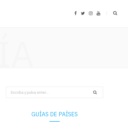
F
T
I
Y
a
w
n
o
c
i
s
u
e
t
t
T
b
t
a
u
ÍA
o
e
g
b
o
r
r
e
k
a
m
Search
for:
GUÍAS DE PAÍSES