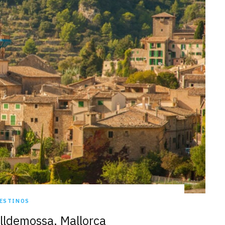
ESTINOS
lldemossa, Mallorca