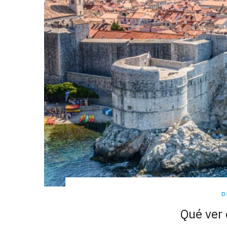
D
Qué ver