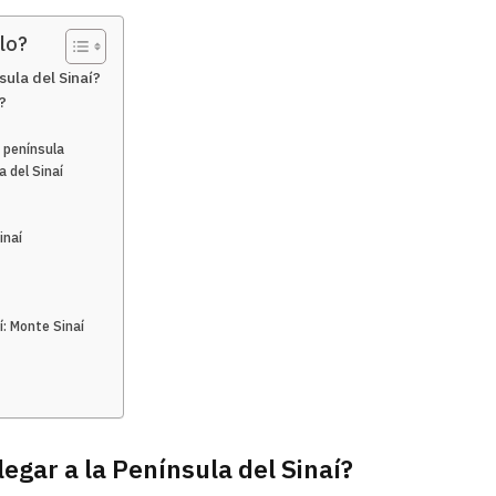
lo?
sula del Sinaí?
?
a península
 del Sinaí
inaí
í: Monte Sinaí
egar a la Península del Sinaí?