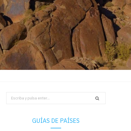
Search
for:
GUÍAS DE PAÍSES