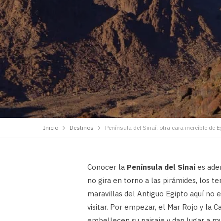
Inicio
Destinos
Península del Sinaí: otra cara increíble de E
Conocer la
Península del Sinaí
es aden
no gira en torno a las pirámides, los t
maravillas del Antiguo Egipto aquí no 
visitar. Por empezar, el Mar Rojo y la
embellecen su paisaje y dan lugar a mu