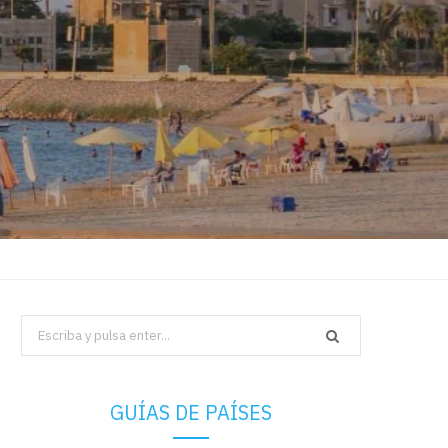
Search
for:
GUÍAS DE PAÍSES