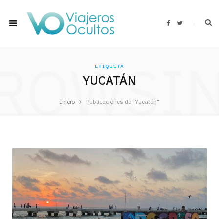
F
T
a
w
c
i
e
t
b
t
o
e
ROWSI
o
r
ETIQUETA
k
YUCATÁN
Inicio
Publicaciones de "Yucatán"