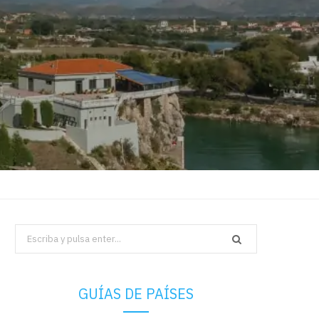
Search
for:
GUÍAS DE PAÍSES