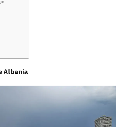
jin
e Albania