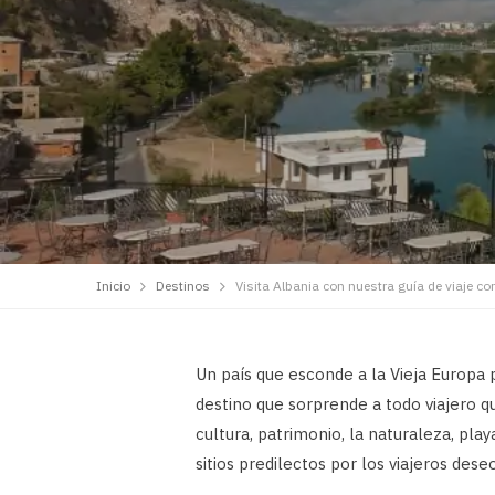
Inicio
Destinos
Visita Albania con nuestra guía de viaje c
Un país que esconde a la Vieja Europa 
destino que sorprende a todo viajero que
cultura, patrimonio, la naturaleza, pla
sitios predilectos por los viajeros des