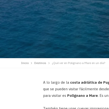
Inicio
Destinos
¿Qué ver en Polignano a Mare en un día?
A lo largo de la
costa adriática de Pu
que se pueden visitar fácilmente desde 
para visitar es
Polignano a Mare
. Es u
También tiene unas cuevas impresiona