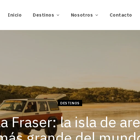
Inicio
Destinos
Nosotros
Contacto
DESTINOS
la Fraser: la isla de ar
más grande del mund