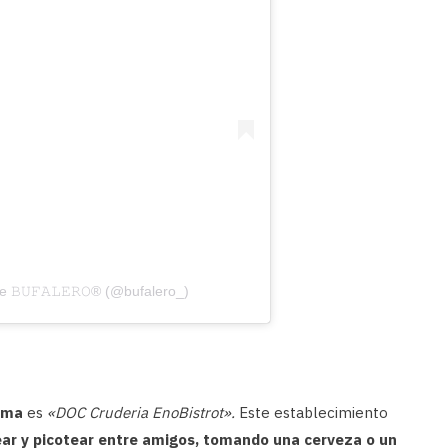
𝙱𝚄𝙵𝙰𝙻𝙴𝚁𝙾® (@bufalero_)
oma
es
«DOC Cruderia EnoBistrot».
Este establecimiento
ar y picotear entre amigos, tomando una cerveza o un