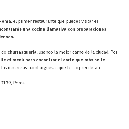
 Roma
, el primer restaurante que puedes visitar es
ncontrarás una cocina llamativa con preparaciones
denses.
s de
churrasquería,
usando la mejor carne de la ciudad. Por
le el menú para encontrar el corte que más se te
 las inmensas hamburguesas que te sorprenderán.
 00139, Roma.