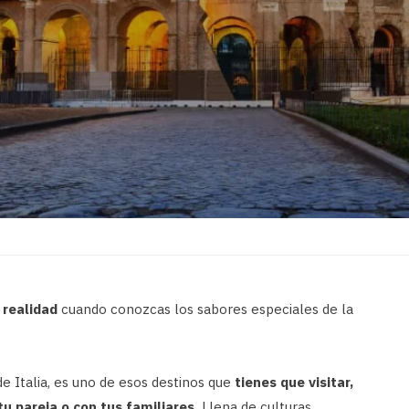
realidad
cuando conozcas los sabores especiales de la
de Italia, es uno de esos destinos que
tienes que visitar,
tu pareja o con tus familiares.
Llena de culturas,