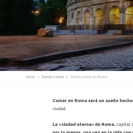
Inicio
Donde Comer
Dónde comer en Roma
Comer en Roma será un sueño hecho 
ciudad.
La «ciudad eterna» de Roma,
capital 
por lo menos, una vez en la vida con 