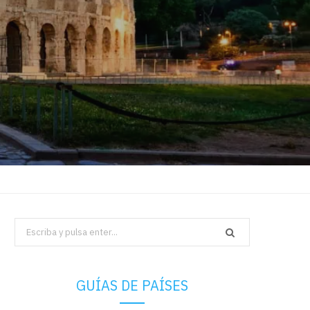
Search
for:
GUÍAS DE PAÍSES