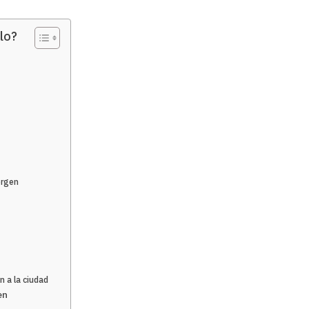
lo?
ergen
n a la ciudad
en