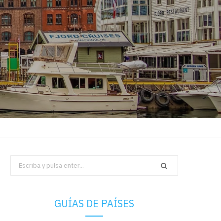
Search
for:
GUÍAS DE PAÍSES