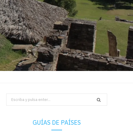
Search
for:
GUÍAS DE PAÍSES