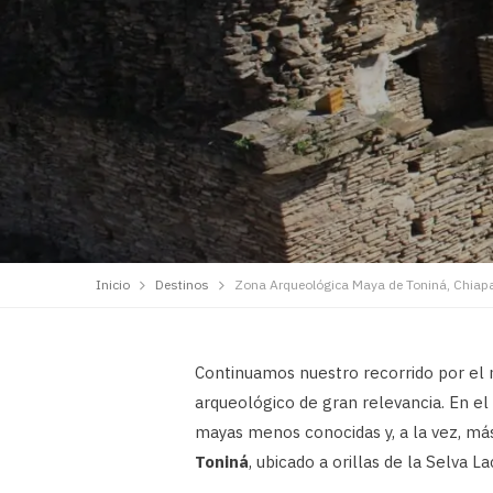
Inicio
Destinos
Zona Arqueológica Maya de Toniná, Chiap
Continuamos nuestro recorrido por el
arqueológico de gran relevancia. En el
mayas menos conocidas y, a la vez, má
Toniná
, ubicado a orillas de la Selva