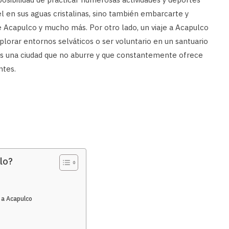
l en sus aguas cristalinas, sino también embarcarte y
a de Acapulco y mucho más. Por otro lado, un viaje a Acapulco
plorar entornos selváticos o ser voluntario en un santuario
 es una ciudad que no aburre y que constantemente ofrece
ntes.
lo?
e a Acapulco