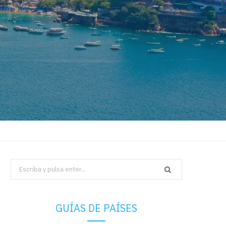
Search
for:
GUÍAS DE PAÍSES