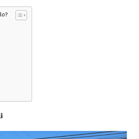
lo?
i