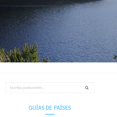
Search
for:
GUÍAS DE PAÍSES