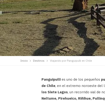
Inicio
Destinos
Viajando por Panguipulli en Chile
Panguipulli
es uno de los pequeños
pu
de Chile
, en el extremo noroeste del 
los Siete Lagos
, un recorrido vial de 
Neltume, Pirehueico, Riñihue, Pullinq