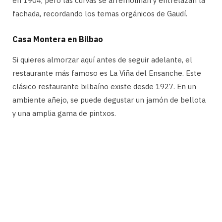
en 1904, pero las curvas se arremolinan y entrelazan la
fachada, recordando los temas orgánicos de Gaudí.
Casa Montera en Bilbao
Si quieres almorzar aquí antes de seguir adelante, el
restaurante más famoso es La Viña del Ensanche. Este
clásico restaurante bilbaíno existe desde 1927. En un
ambiente añejo, se puede degustar un jamón de bellota
y una amplia gama de pintxos.