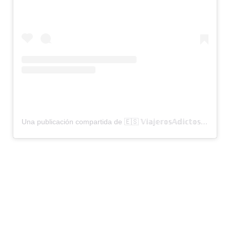
Una publicación compartida de 🇪🇸 𝕍𝕚𝕒𝕛𝕖𝕣𝕠𝕤𝔸𝕕𝕚𝕔𝕥𝕠𝕤🌏 (@viajardreams)