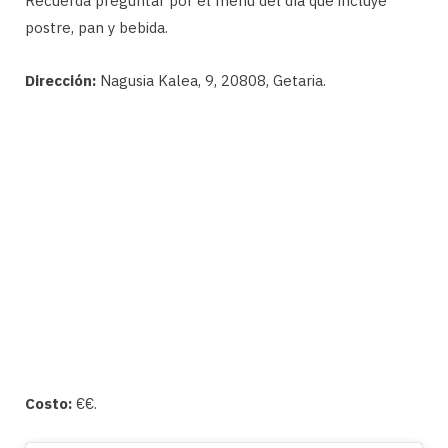
Recuerda preguntar por el menú del día que incluye
postre, pan y bebida.
Dirección:
Nagusia Kalea, 9, 20808, Getaria.
Costo:
€€.