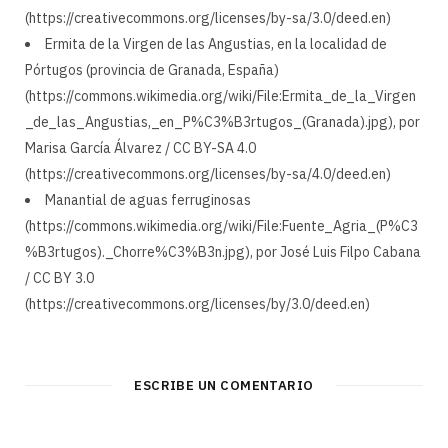
(https://creativecommons.org/licenses/by-sa/3.0/deed.en)
Ermita de la Virgen de las Angustias, en la localidad de
Pórtugos (provincia de Granada, España)
(https://commons.wikimedia.org/wiki/File:Ermita_de_la_Virgen
_de_las_Angustias,_en_P%C3%B3rtugos_(Granada).jpg), por
Marisa García Álvarez / CC BY-SA 4.0
(https://creativecommons.org/licenses/by-sa/4.0/deed.en)
Manantial de aguas ferruginosas
(https://commons.wikimedia.org/wiki/File:Fuente_Agria_(P%C3
%B3rtugos)._Chorre%C3%B3n.jpg), por José Luis Filpo Cabana
/ CC BY 3.0
(https://creativecommons.org/licenses/by/3.0/deed.en)
ESCRIBE UN COMENTARIO