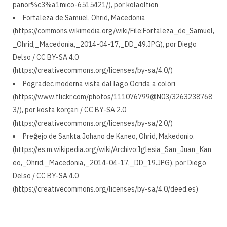
panor%c3%a1mico-6515421/), por kolaoltion
Fortaleza de Samuel, Ohrid, Macedonia
(https://commons.wikimedia.org/wiki/File:Fortaleza_de_Samuel,
_Ohrid,_Macedonia,_2014-04-17,_DD_49.JPG), por Diego
Delso / CC BY-SA 4.0
(https://creativecommons.org/licenses/by-sa/4.0/)
Pogradec moderna vista dal lago Ocrida a colori
(https://www.flickr.com/photos/111076799@N03/3263238768
3/), por kosta korçari / CC BY-SA 2.0
(https://creativecommons.org/licenses/by-sa/2.0/)
Preĝejo de Sankta Johano de Kaneo, Ohrid, Makedonio.
(https://es.m.wikipedia.org/wiki/Archivo:Iglesia_San_Juan_Kan
eo,_Ohrid,_Macedonia,_2014-04-17,_DD_19.JPG), por Diego
Delso / CC BY-SA 4.0
(https://creativecommons.org/licenses/by-sa/4.0/deed.es)