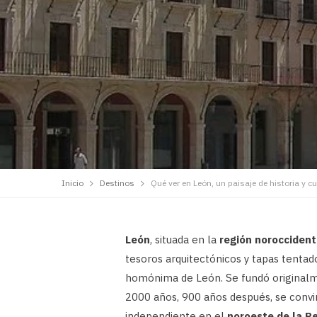
Inicio
Destinos
Qué ver en León, un paisaje de historia y cu
León
, situada en la
región noroccident
tesoros arquitectónicos y tapas tentado
homónima de León. Se fundó origina
2000 años, 900 años después, se convir
independiente en el
noroeste de la Pe