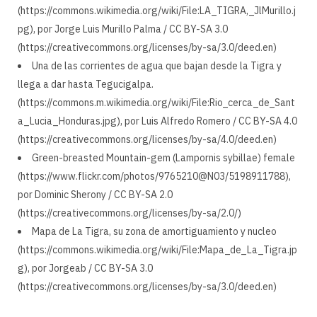
(https://commons.wikimedia.org/wiki/File:LA_TIGRA,_JlMurillo.j
pg), por Jorge Luis Murillo Palma / CC BY-SA 3.0
(https://creativecommons.org/licenses/by-sa/3.0/deed.en)
Una de las corrientes de agua que bajan desde la Tigra y
llega a dar hasta Tegucigalpa.
(https://commons.m.wikimedia.org/wiki/File:Rio_cerca_de_Sant
a_Lucia_Honduras.jpg), por Luis Alfredo Romero / CC BY-SA 4.0
(https://creativecommons.org/licenses/by-sa/4.0/deed.en)
Green-breasted Mountain-gem (Lampornis sybillae) female
(https://www.flickr.com/photos/9765210@N03/5198911788),
por Dominic Sherony / CC BY-SA 2.0
(https://creativecommons.org/licenses/by-sa/2.0/)
Mapa de La Tigra, su zona de amortiguamiento y nucleo
(https://commons.wikimedia.org/wiki/File:Mapa_de_La_Tigra.jp
g), por Jorgeab / CC BY-SA 3.0
(https://creativecommons.org/licenses/by-sa/3.0/deed.en)