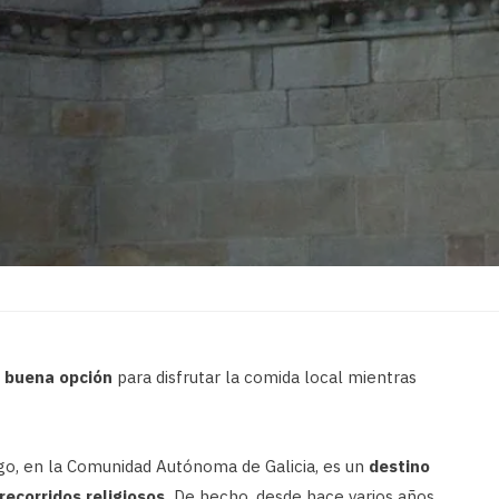
a buena opción
para disfrutar la comida local mientras
ugo, en la Comunidad Autónoma de Galicia, es un
destino
ecorridos religiosos.
De hecho, desde hace varios años,