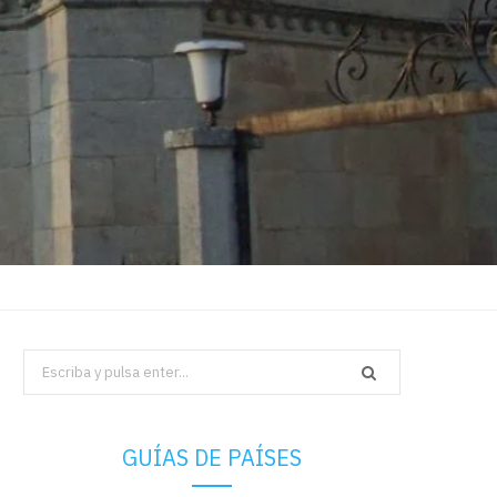
Search
for:
GUÍAS DE PAÍSES