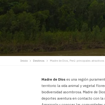
Inicio
Destinos
Madre de Dios, Perú: principales atractivos
Madre de Dios
es una región puramente
territorio la vida animal y vegetal flo
biodiversidad asombrosa. Madre de Dios
deportes aventura en contacto con la 
Amazonía y conocer las comunidades q