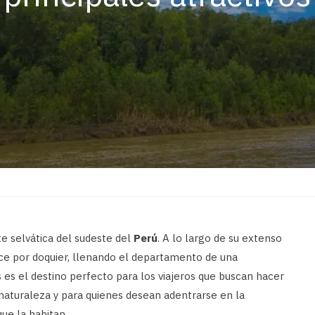
 selvática del sudeste del
Perú
. A lo largo de su extenso
rece por doquier, llenando el departamento de una
 es el destino perfecto para los viajeros que buscan hacer
naturaleza y para quienes desean adentrarse en la
ue la habitan.