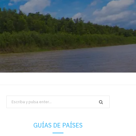
Search
for:
GUÍAS DE PAÍSES