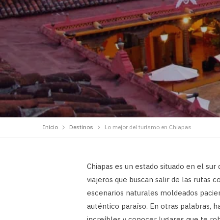
Inicio
Destinos
Lo mejor del turismo en Chiapas
Chiapas es un estado situado en el sur
viajeros que buscan salir de las rutas
escenarios naturales moldeados pacie
auténtico paraíso. En otras palabras, 
increíbles y conocer lugares que te ro