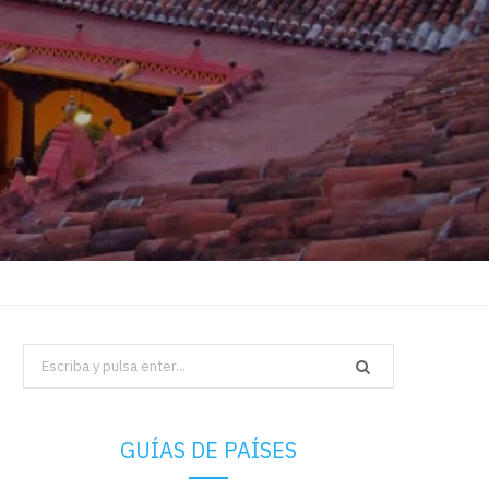
Search
for:
GUÍAS DE PAÍSES