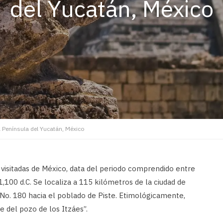
del Yucatán, México
 Península del Yucatán, México
visitadas de México, data del periodo comprendido entre
1,100 d.C. Se localiza a 115 kilómetros de la ciudad de
 No. 180 hacia el poblado de Piste. Etimológicamente,
de del pozo de los Itzáes”.