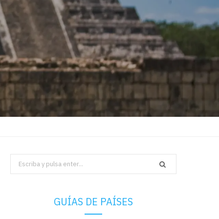
Search
for:
GUÍAS DE PAÍSES