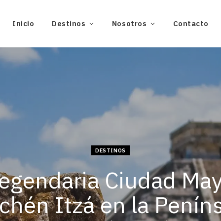
Inicio
Destinos
Nosotros
Contacto
DESTINOS
egendaria Ciudad Ma
chén Itzá en la Penín