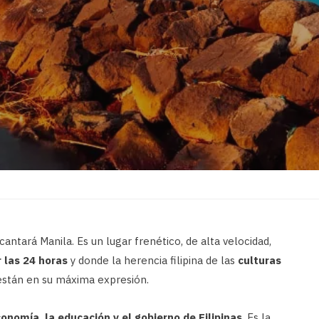
cantará Manila. Es un lugar frenético, de alta velocidad,
 las 24 horas
y donde la herencia filipina de las
culturas
stán en su máxima expresión.
conomía, la educación y el gobierno de Filipinas
. Es la