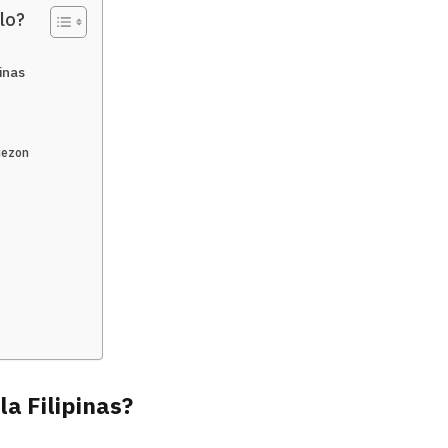
lo?
inas
uezon
la Filipinas?