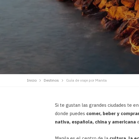
Inicio
Destinos
Guía de viaje por Manila
Si te gustan las grandes ciudades te en
donde puedes
comer, beber y comprar
nativa, española, china y americana
e
Manila es el centro de la
cultura, la e