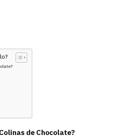
lo?
colate?
s Colinas de Chocolate?