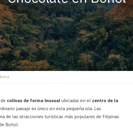
 Bohol
o de
colinas de forma inusual
ubicadas en el
centro de la
rdinario paisaje es único en esta pequeña isla. Las
a de las atracciones turísticas más populares de Filipinas
 de Bohol.