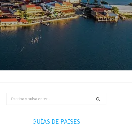
Search
for:
GUÍAS DE PAÍSES