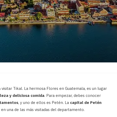
visitar Tikal. La hermosa Flores en Guatemala, es un lugar
aleza y deliciosa comida
. Para empezar, debes conocer
rtamentos
, y uno de ellos es Petén. La
capital de Petén
a en una de las más visitadas del departamento.