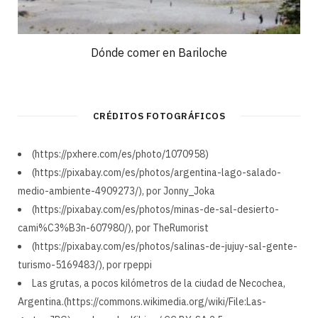
Dónde comer en Bariloche
CRÉDITOS FOTOGRÁFICOS
(https://pxhere.com/es/photo/1070958)
(https://pixabay.com/es/photos/argentina-lago-salado-
medio-ambiente-4909273/), por Jonny_Joka
(https://pixabay.com/es/photos/minas-de-sal-desierto-
cami%C3%B3n-607980/), por TheRumorist
(https://pixabay.com/es/photos/salinas-de-jujuy-sal-gente-
turismo-5169483/), por rpeppi
Las grutas, a pocos kilómetros de la ciudad de Necochea,
Argentina.(https://commons.wikimedia.org/wiki/File:Las-