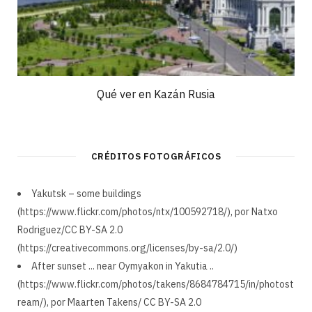
Qué ver en Kazán Rusia
CRÉDITOS FOTOGRÁFICOS
Yakutsk – some buildings
(https://www.flickr.com/photos/ntx/100592718/), por Natxo
Rodriguez/CC BY-SA 2.0
(https://creativecommons.org/licenses/by-sa/2.0/)
After sunset ... near Oymyakon in Yakutia ..
(https://www.flickr.com/photos/takens/8684784715/in/photost
ream/), por Maarten Takens/ CC BY-SA 2.0