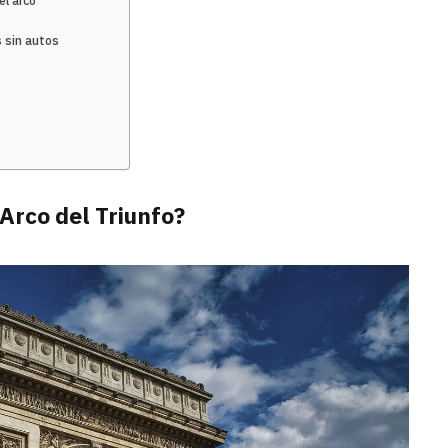
el arco
s sin autos
 Arco del Triunfo?