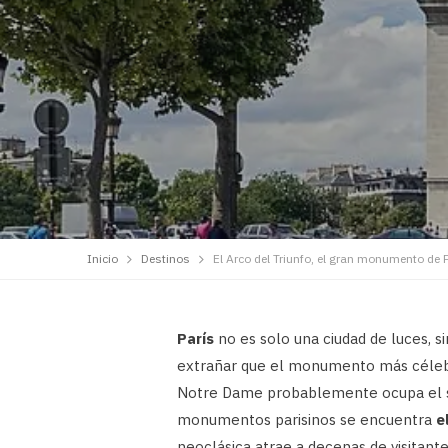
Inicio
Destinos
El Arco del Triunfo, el gran monumento de 
París
no es solo una ciudad de luces, 
extrañar que el monumento más célebre
Notre Dame probablemente ocupa el se
monumentos parisinos se encuentra
e
neoclásica atrae a decenas de visitant