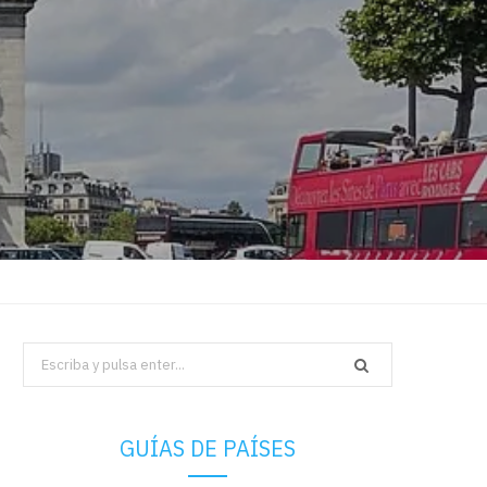
Search
for:
GUÍAS DE PAÍSES