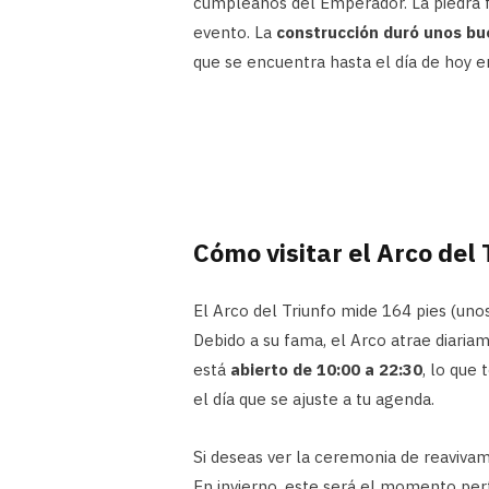
cumpleaños del Emperador. La piedra 
evento. La
construcción duró unos bu
que se encuentra hasta el día de hoy en
Cómo visitar el Arco del 
El Arco del Triunfo mide 164 pies (uno
Debido a su fama, el Arco atrae diariam
está
abierto de 10:00 a 22:30
, lo que 
el día que se ajuste a tu agenda.
Si deseas ver la ceremonia de reavivami
En invierno, este será el momento perfe