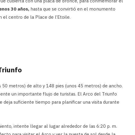
fue cubierta con una placa de bronce, para conmemorar el
enos 30 años,
hasta que se convirtió en el monumento
 el centro de la Place de l’Etoile.
Triunfo
s 50 metros) de alto y 148 pies (unos 45 metros) de ancho.
ente un importante flujo de turistas. El Arco del Triunfo
te deja suficiente tiempo para planificar una visita durante
ento, intente llegar al lugar alrededor de las 6:20 p. m.
cto para visitar el Arco y ver la puesta de sol desde la