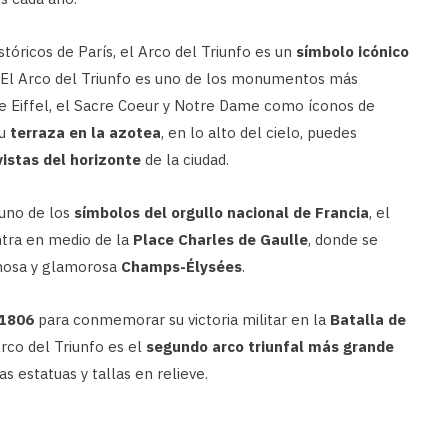
óricos de París, el Arco del Triunfo es un
símbolo icónico
. El Arco del Triunfo es uno de los monumentos más
rre Eiffel, el Sacre Coeur y Notre Dame como íconos de
su
terraza en la azotea
, en lo alto del cielo, puedes
vistas del horizonte
de la ciudad.
 uno de los
símbolos del orgullo nacional de Francia
, el
tra en medio de la
Place Charles de Gaulle
, donde se
amosa y glamorosa
Champs-Élysées
.
 1806
para conmemorar su victoria militar en la
Batalla de
Arco del Triunfo es el
segundo arco triunfal más grande
s estatuas y tallas en relieve.