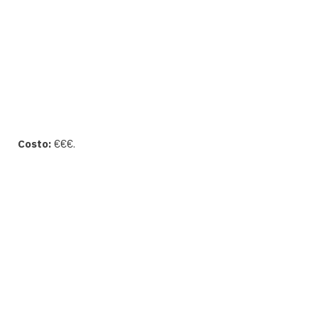
Costo:
€€€.