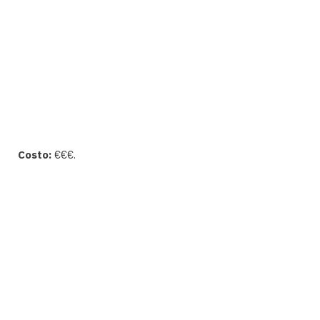
Costo:
€€€.