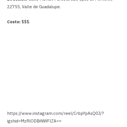
22755, Valle de Guadalupe.
Costo:
$$$.
https://www.instagram.com/reel/CrbpYpAsQ0J/?
igshid=MzRlODBiNWFlZA==