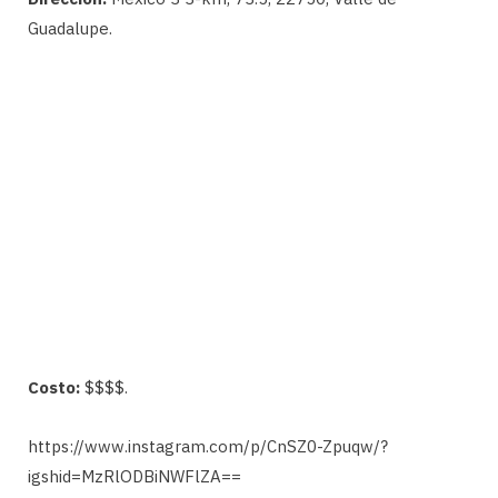
Guadalupe.
Costo:
$$$$.
https://www.instagram.com/p/CnSZ0-Zpuqw/?
igshid=MzRlODBiNWFlZA==