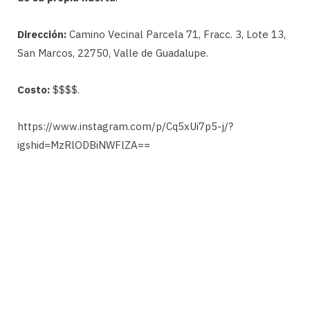
Dirección:
Camino Vecinal Parcela 71, Fracc. 3, Lote 13,
San Marcos, 22750, Valle de Guadalupe.
Costo:
$$$$.
https://www.instagram.com/p/Cq5xUi7p5-j/?
igshid=MzRlODBiNWFlZA==