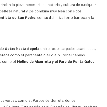
indan la pieza necesaria de historia y cultura de cualquier
belleza natural y los combina muy bien con sitios
entista de San Pedro,
con su distintiva torre barroca, y la
sde
Getxo hasta Sopela
entre los escarpados acantilados,
éreos como el parapente o el vuelo. Por el camino
es como el
Molino de Aixerrota y el Faro de Punta Galea
.
s verdes, como el Parque de Iturreta, donde
 Ballena. Otra opción es el Cinturón de Hierro, las vistas