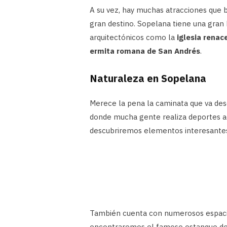
A su vez, hay muchas atracciones que br
gran destino. Sopelana tiene una gran 
arquitectónicos como la
iglesia renac
ermita romana de San Andrés
.
Naturaleza en Sopelana
Merece la pena la caminata que va de
donde mucha gente realiza deportes a
descubriremos elementos interesant
También cuenta con numerosos espacio
encontraremos el famoso estanque de La