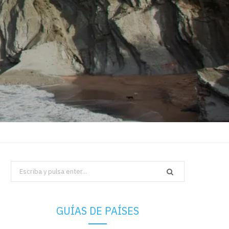
Search
for:
GUÍAS DE PAÍSES