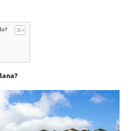
lo?
elana?