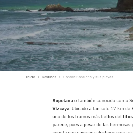
Inicio
Destinos
Conoce Sopelana y sus playas
Sopelana
o también conocido como So
Vizcaya
. Ubicado a tan solo 17 km de 
uno de los tramos más bellos del
lito
parece, pues a pesar de las hermosas 
cuenta con paisajes y destinos para vis