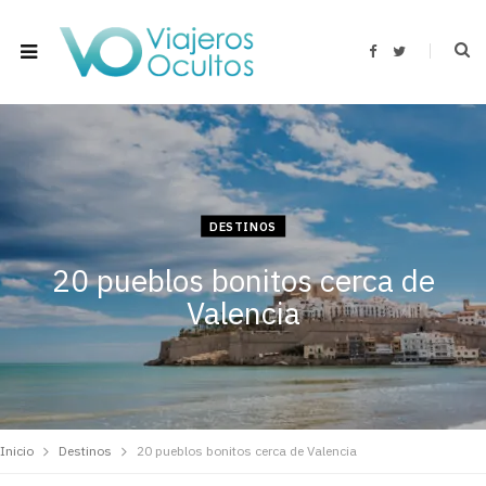
F
T
a
w
c
i
e
t
b
t
o
e
o
r
k
DESTINOS
20 pueblos bonitos cerca de
Valencia
Inicio
Destinos
20 pueblos bonitos cerca de Valencia