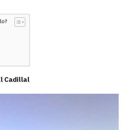
lo?
l Cadillal