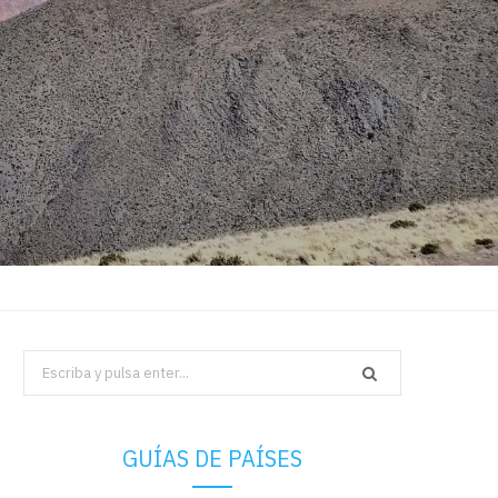
Search
for:
GUÍAS DE PAÍSES