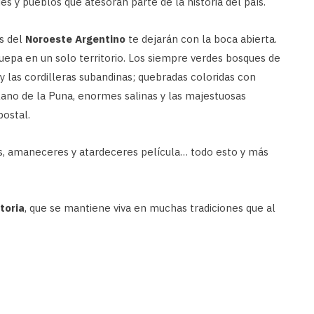
es y pueblos que atesoran parte de la historia del país.
es del
Noroeste Argentino
te dejarán con la boca abierta.
quepa en un solo territorio. Los siempre verdes bosques de
 y las cordilleras subandinas; quebradas coloridas con
lano de la Puna, enormes salinas y las majestuosas
postal.
os, amaneceres y atardeceres película… todo esto y más
toria
, que se mantiene viva en muchas tradiciones que al