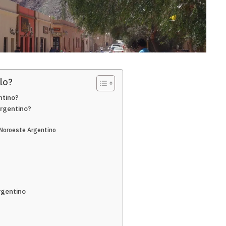
lo?
ntino?
argentino?
l Noroeste Argentino
rgentino