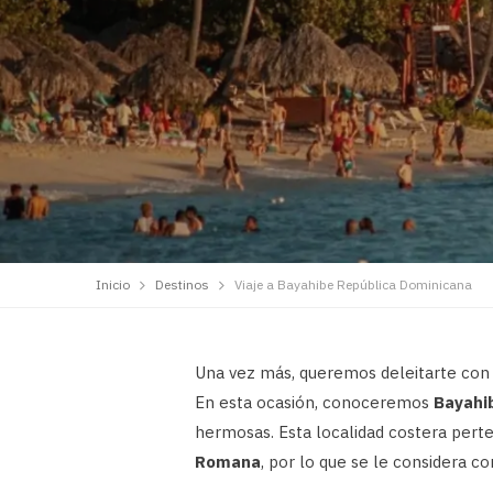
Inicio
Destinos
Viaje a Bayahibe República Dominicana
Una vez más, queremos deleitarte con 
En esta ocasión, conoceremos
Bayahi
hermosas. Esta localidad costera pert
Romana
, por lo que se le considera 