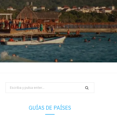
Search
for:
GUÍAS DE PAÍSES