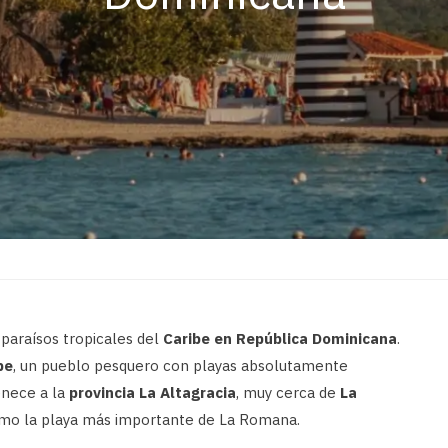
paraísos tropicales del
Caribe en República Dominicana
.
be
, un pueblo pesquero con playas absolutamente
enece a la
provincia La Altagracia
, muy cerca de
La
como la playa más importante de La Romana.