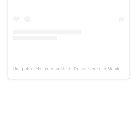
Una publicación compartida de Restaurantes La Bientirada (@labientirada_restaurantes)