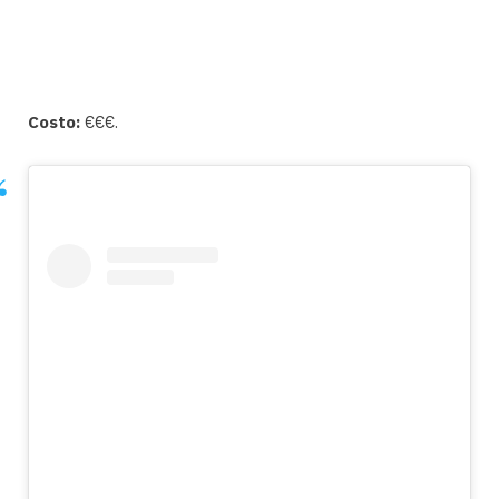
Costo:
€€€.