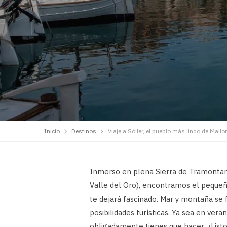
Inicio
Destinos
Viaje a Sóller, el pueblo más lindo de Mallo
Inmerso en plena Sierra de Tramontana
Valle del Oro), encontramos el peque
te dejará fascinado. Mar y montaña se
posibilidades turísticas. Ya sea en ver
obligadamente tienes que hacer. ¿List