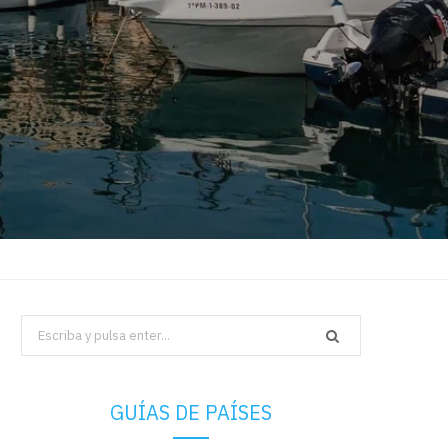
Search
for:
GUÍAS DE PAÍSES