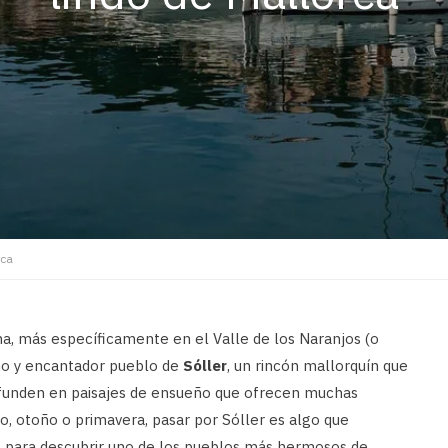
rca
, más específicamente en el Valle de los Naranjos (o
ño y encantador pueblo de
Sóller
, un rincón mallorquín que
 funden en paisajes de ensueño que ofrecen muchas
ano, otoño o primavera, pasar por Sóller es algo que
o para descubrir uno de los pueblos más hermosos de