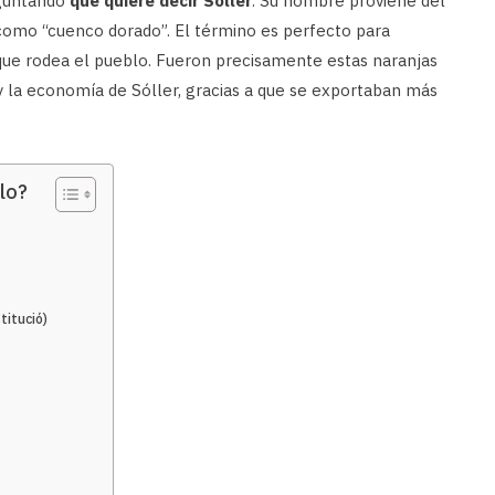
eguntando
qué quiere decir Sóller
. Su nombre proviene del
 como “cuenco dorado”. El término es perfecto para
 que rodea el pueblo. Fueron precisamente estas naranjas
y la economía de Sóller, gracias a que se exportaban más
lo?
titució)