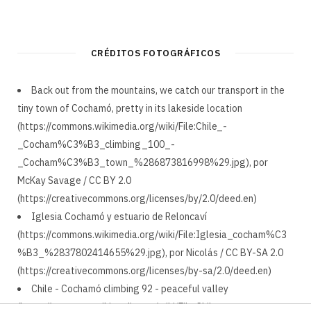
CRÉDITOS FOTOGRÁFICOS
Back out from the mountains, we catch our transport in the
tiny town of Cochamó, pretty in its lakeside location
(https://commons.wikimedia.org/wiki/File:Chile_-
_Cocham%C3%B3_climbing_100_-
_Cocham%C3%B3_town_%286873816998%29.jpg), por
McKay Savage / CC BY 2.0
(https://creativecommons.org/licenses/by/2.0/deed.en)
Iglesia Cochamó y estuario de Reloncaví
(https://commons.wikimedia.org/wiki/File:Iglesia_cocham%C3
%B3_%2837802414655%29.jpg), por Nicolás / CC BY-SA 2.0
(https://creativecommons.org/licenses/by-sa/2.0/deed.en)
Chile - Cochamó climbing 92 - peaceful valley
(https://commons.wikimedia.org/wiki/File:Chile_-