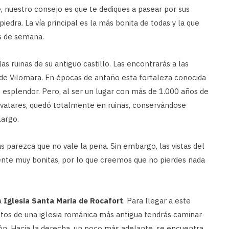
e, nuestro consejo es que te dediques a pasear por sus
iedra. La vía principal es la más bonita de todas y la que
es de semana.
as ruinas de su antiguo castillo. Las encontrarás a las
 de Vilomara. En épocas de antaño esta fortaleza conocida
esplendor. Pero, al ser un lugar con más de 1.000 años de
 avatares, quedó totalmente en ruinas, conservándose
argo.
as parezca que no vale la pena. Sin embargo, las vistas del
nte muy bonitas, por lo que creemos que no pierdes nada
a
Iglesia Santa Maria de Rocafort
. Para llegar a este
stos de una iglesia románica más antigua tendrás caminar
ión. Hacia la derecha, un poco más adelante, se encuentra