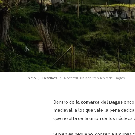
Inicio
Destinos
Rocafort, un bonito pueblo del Bages
Dentro de la
comarca del Bages
encon
medieval, a los que vale la pena dedica
que resulta de la unión de los núcleos
Si bien es pequeño, conserva algunas c