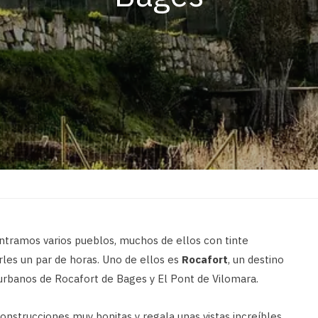
tramos varios pueblos, muchos de ellos con tinte
rles un par de horas. Uno de ellos es
Rocafort
, un destino
 urbanos de Rocafort de Bages y El Pont de Vilomara.
onstrucciones muy bonitas y regala unas vistas increíbles