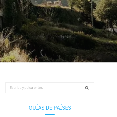
Search
for:
GUÍAS DE PAÍSES