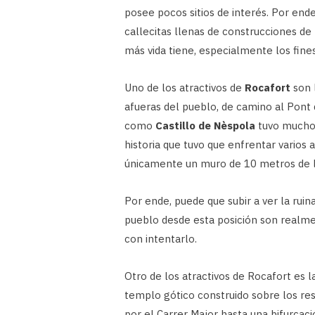
posee pocos sitios de interés. Por end
callecitas llenas de construcciones de p
más vida tiene, especialmente los fin
Uno de los atractivos de
Rocafort
son l
afueras del pueblo, de camino al Pont
como
Castillo de Nèspola
tuvo mucho 
historia que tuvo que enfrentar varios
únicamente un muro de 10 metros de l
Por ende, puede que subir a ver la ruin
pueblo desde esta posición son realme
con intentarlo.
Otro de los atractivos de Rocafort es l
templo gótico construido sobre los re
por el Carrer Major hasta una bifurcac