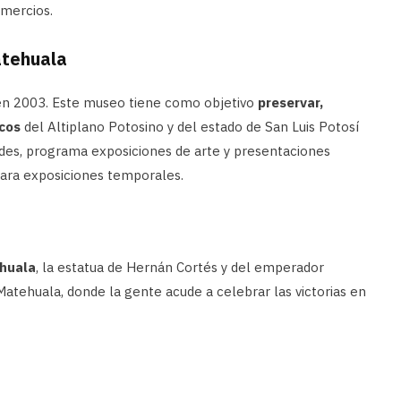
omercios.
atehuala
o en 2003. Este museo tiene como objetivo
preservar,
icos
del Altiplano Potosino y del estado de San Luis Potosí
ades, programa exposiciones de arte y presentaciones
para exposiciones temporales.
ehuala
, la estatua de Hernán Cortés y del emperador
tehuala, donde la gente acude a celebrar las victorias en