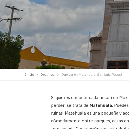
Inicio
Destinos
Qué ver en Matehuala, San Luis Potosí
Si quieres conocer cada rincón de Méx
perder; se trata de
Matehuala
. Puedes
ruinas. Matehuala es una pequeña y ac
cómodamente entre parques, casas anti
Inmaculada Concepción, una catedral n