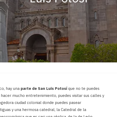
ico, hay una
parte de San Luis Potosí
que no te puedes
 hacer mucho entretenimiento, puedes visitar sus calles y
ogedora ciudad colonial donde puedes pasear
guas y una hermosa catedral, la Catedral de la
eorrománica que es casi una réplica, de la de León,