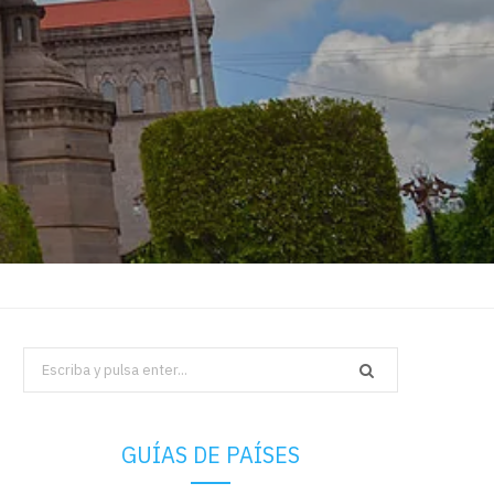
Search
for:
GUÍAS DE PAÍSES