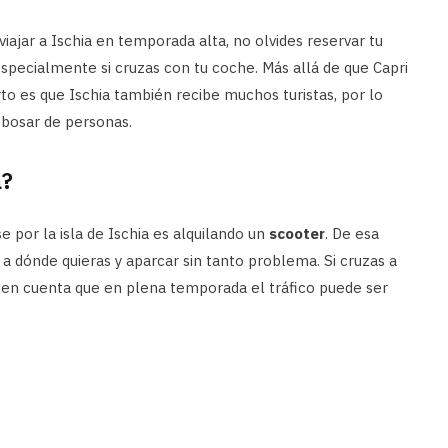
a viajar a Ischia en temporada alta, no olvides reservar tu
 especialmente si cruzas con tu coche. Más allá de que Capri
ierto es que Ischia también recibe muchos turistas, por lo
ebosar de personas.
a?
por la isla de Ischia es alquilando un
scooter
. De esa
a dónde quieras y aparcar sin tanto problema. Si cruzas a
r en cuenta que en plena temporada el tráfico puede ser