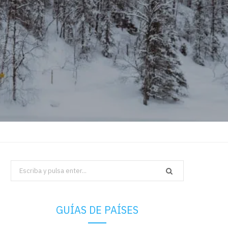
Search
for:
GUÍAS DE PAÍSES