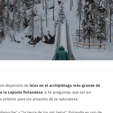
íble dispersión de
islas en el archipiélago más grande de
e la Laponia finlandesa
, si te preguntas, qué ver en
o prístino para los amantes de la naturaleza.
ianoche” y “la tierra de los mil lagos”, Finlandia es uno de